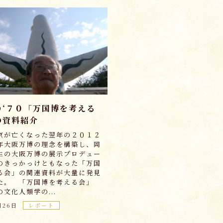
Ｏ‘７０「万国博を考える
の資料紹介
が亡くなった翌年の２０１２
年大阪万博の理念を構築し、岡
生の大阪万博の展示プロデュー
のきっかっけともなった「万国
る会」の関連資料が大量に発見
た。 「万国博を考える会」
文化人類学の...
月26日
レポート