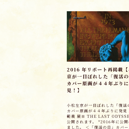
2016 年リポート再掲載
京が一目ぼれした「復活の
カバー原画が４４年ぶりに
見！
小松左京が一目ぼれした「復活
カバー原画が４４年ぶりに発見
範義 展Ⅲ THE LAST ODYS
公開されます。 *2016年に公
ました。 ＜「復活の日」カバー