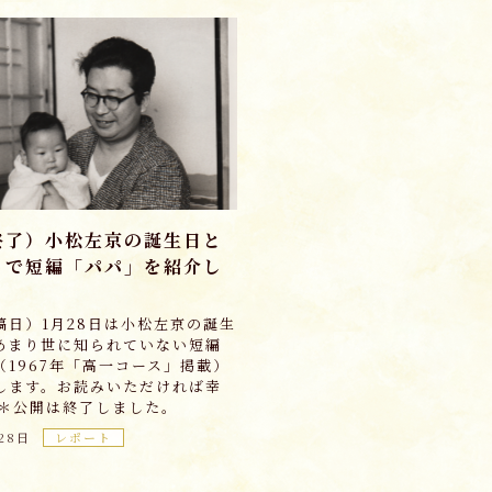
終了）小松左京の誕生日と
とで短編「パパ」を紹介し
稿日）1月28日は小松左京の誕生
あまり世に知られていない短編
（1967年「高一コース」掲載）
します。お読みいただければ幸
 ＊公開は終了しました。
28日
レポート