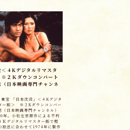
没＜４Kデジタルリマスタ
 ※２Ｋダウンコンバート
送（日本映画専門チャンネ
973 東宝 「日本沈没」＜４Kデジタ
ター版＞ ※２Kダウンコンバー
送（日本映画専門チャンネル）
10年。小松左京原作による不朽
４Ｋデジタルリマスター版で甦
の放送に合わせて1974年に製作