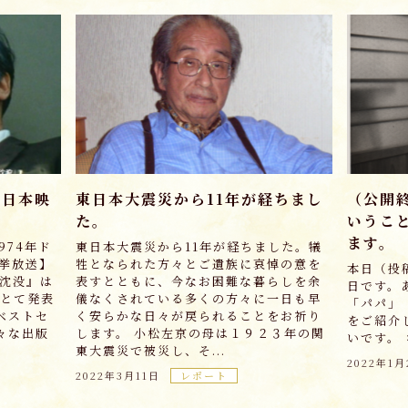
(日本映
東日本大震災から11年が経ちまし
（公開
た。
いうこ
ます。
974年ド
東日本大震災から11年が経ちました。犠
一挙放送】
牲となられた方々とご遺族に哀悼の意を
本日（投
本沈没』は
表すとともに、今なお困難な暮らしを余
日です。
しとて発表
儀なくされている多くの方々に一日も早
「パパ」
ベストセ
く安らかな日々が戻られることをお祈り
をご紹介
々な出版
します。 小松左京の母は１９２３年の関
いです。
東大震災で被災し、そ...
2022年1月
2022年3月11日
レポート