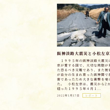
阪神淡路大震災と小松左京
１９９５年の阪神淡路大震災
京が愛する国で、大切な同胞が
た恐るべき災難であり、また被
が自分の生まれ育った阪神間で
害であったため大きな衝撃を受
た。 小松左京は、震災から2
経った１９９５年４月１...
2022年1月17日
レポート