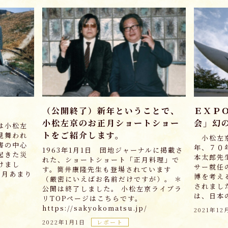
（公開終了）新年ということで、
ＥＸＰ
小松左京のお正月ショートショー
会」幻
は小松左
トをご紹介します。
見舞われ
小松左京
害の中心
年、７０
1963年1月1日 団地ジャーナルに掲載さ
起きた災
本太郎先
れた、ショートショート「正月料理」で
けまし
サー就任
す。筒井康隆先生も登場されています
カ月あまり
博を考え
（厳密にいえばお名前だけですが）。 ＊
されまし
公開は終了しました。 小松左京ライブラ
は、日本の
リTOPページはこちらです。
https://sakyokomatsu.jp/
2021年12
2022年1月1日
レポート