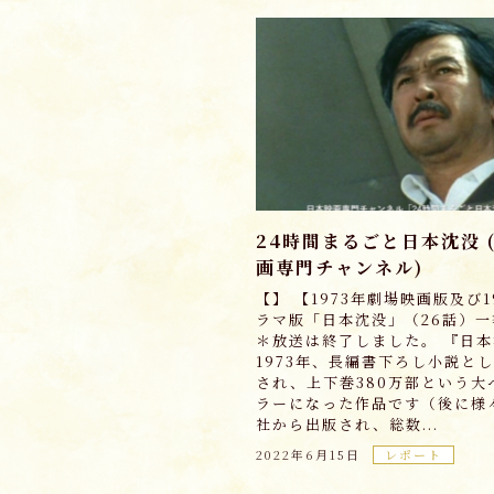
24時間まるごと日本沈没 
画専門チャンネル)
【】 【1973年劇場映画版及び1
ラマ版「日本沈没」（26話）
＊放送は終了しました。 『日
1973年、長編書下ろし小説と
され、上下巻380万部という大
ラーになった作品です（後に様
社から出版され、総数...
2022年6月15日
レポート