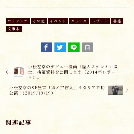
コンテンツ
その他
イベント
ニュース
レポート
書籍
文庫本
小松左京のデビュー漫画「怪人スケレトン博
士」検証資料を公開します（2014年レポー
ト）。
小松左京のSF狂言「狐と宇宙人」イタリアで初
公演！(2019/10/19）
関連記事