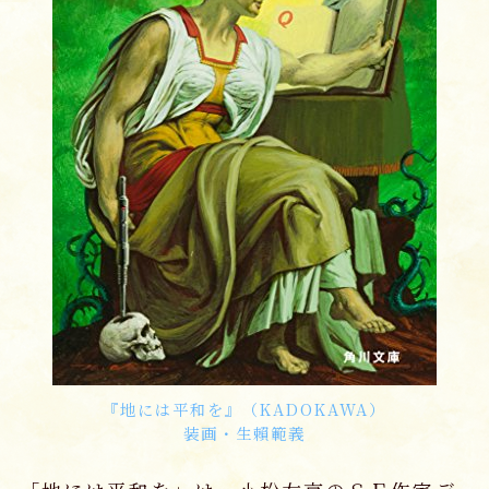
『地には平和を』（KADOKAWA）
装画・生賴範義