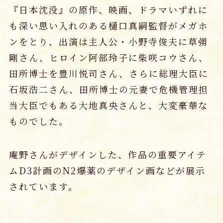
『日本沈没』の原作、映画、ドラマいずれに
も深い思い入れのある樋口真嗣監督がメガホ
ンをとり、出演は主人公・小野寺俊夫に草彅
剛さん、ヒロイン阿部玲子に柴咲コウさん、
田所博士を豊川悦司さん、さらに総理大臣に
石坂浩二さん、田所博士の元妻で危機管理担
当大臣でもある大地真央さんと、大変豪華な
ものでした。
庵野さんがデザインした、作品の重要アイテ
ムD3計画のN2爆薬のデザイン画などが展示
されています。