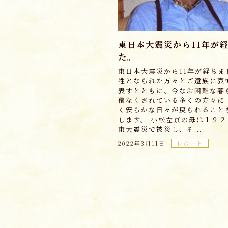
東日本大震災から11年が
た。
東日本大震災から11年が経ちま
牲となられた方々とご遺族に哀
表すとともに、今なお困難な暮
儀なくされている多くの方々に
く安らかな日々が戻られること
します。 小松左京の母は１９
東大震災で被災し、そ...
2022年3月11日
レポート