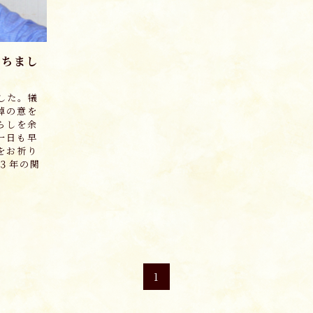
経ちまし
した。犠
悼の意を
らしを余
一日も早
をお祈り
２３年の関
1